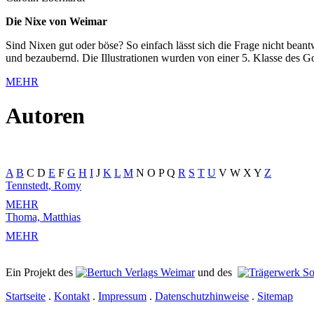
Die Nixe von Weimar
Sind Nixen gut oder böse? So einfach lässt sich die Frage nicht bea
und bezaubernd. Die Illustrationen wurden von einer 5. Klasse des Go
MEHR
Autoren
A
B
C
D
E
F
G
H
I
J
K
L
M
N
O
P
Q
R
S
T
U
V
W
X
Y
Z
Tennstedt, Romy
MEHR
Thoma, Matthias
MEHR
Ein Projekt des
Verlags Weimar
und des
Startseite
.
Kontakt
.
Impressum
.
Datenschutzhinweise
.
Sitemap