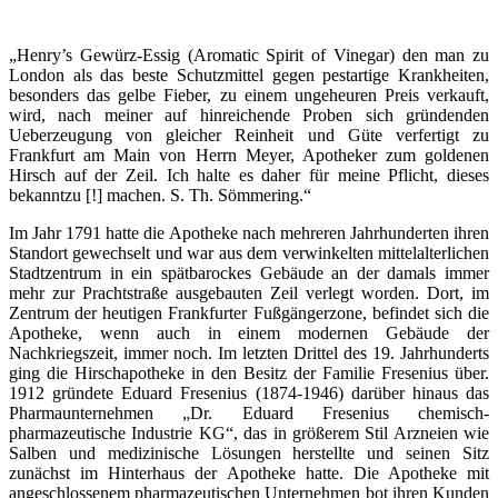
„Henry’s Gewürz-Essig (Aromatic Spirit of Vinegar) den man zu
London als das beste Schutzmittel gegen pestartige Krankheiten,
besonders das gelbe Fieber, zu einem ungeheuren Preis verkauft,
wird, nach meiner auf hinreichende Proben sich gründenden
Ueberzeugung von gleicher Reinheit und Güte verfertigt zu
Frankfurt am Main von Herrn Meyer, Apotheker zum goldenen
Hirsch auf der Zeil. Ich halte es daher für meine Pflicht, dieses
bekanntzu [!] machen. S. Th. Sömmering.“
Im Jahr 1791 hatte die Apotheke nach mehreren Jahrhunderten ihren
Standort gewechselt und war aus dem verwinkelten mittelalterlichen
Stadtzentrum in ein spätbarockes Gebäude an der damals immer
mehr zur Prachtstraße ausgebauten Zeil verlegt worden. Dort, im
Zentrum der heutigen Frankfurter Fußgängerzone, befindet sich die
Apotheke, wenn auch in einem modernen Gebäude der
Nachkriegszeit, immer noch. Im letzten Drittel des 19. Jahrhunderts
ging die Hirschapotheke in den Besitz der Familie Fresenius über.
1912 gründete Eduard Fresenius (1874-1946) darüber hinaus das
Pharmaunternehmen „Dr. Eduard Fresenius chemisch-
pharmazeutische Industrie KG“, das in größerem Stil Arzneien wie
Salben und medizinische Lösungen herstellte und seinen Sitz
zunächst im Hinterhaus der Apotheke hatte. Die Apotheke mit
angeschlossenem pharmazeutischen Unternehmen bot ihren Kunden