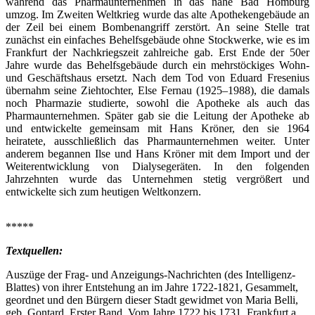
während das Pharmaunternehmen in das nahe Bad Homburg
umzog. Im Zweiten Weltkrieg wurde das alte Apothekengebäude an
der Zeil bei einem Bombenangriff zerstört. An seine Stelle trat
zunächst ein einfaches Behelfsgebäude ohne Stockwerke, wie es im
Frankfurt der Nachkriegszeit zahlreiche gab. Erst Ende der 50er
Jahre wurde das Behelfsgebäude durch ein mehrstöckiges Wohn-
und Geschäftshaus ersetzt. Nach dem Tod von Eduard Fresenius
übernahm seine Ziehtochter, Else Fernau (1925–1988), die damals
noch Pharmazie studierte, sowohl die Apotheke als auch das
Pharmaunternehmen. Später gab sie die Leitung der Apotheke ab
und entwickelte gemeinsam mit Hans Kröner, den sie 1964
heiratete, ausschließlich das Pharmaunternehmen weiter. Unter
anderem begannen Ilse und Hans Kröner mit dem Import und der
Weiterentwicklung von Dialysegeräten. In den folgenden
Jahrzehnten wurde das Unternehmen stetig vergrößert und
entwickelte sich zum heutigen Weltkonzern.
*****
Textquellen:
Auszüge der Frag- und Anzeigungs-Nachrichten (des Intelligenz-
Blattes) von ihrer Entstehung an im Jahre 1722-1821, Gesammelt,
geordnet und den Bürgern dieser Stadt gewidmet von Maria Belli,
geb. Gontard, Erster Band, Vom Jahre 1722 bis 1731, Frankfurt a.