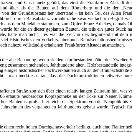
raßen- und Gassennetz gehört, das einst die Frankfurter Altstadt du
 und älter als die Bauten auf dem Römerberg und die der „Neuen
von der Grundsubstanz her überstand – ist kein Teil des Alten Frankf
uch durch Bausubstanz vornahm, die zwar vielfach im Begriff war, zu
noch aus dem Mittelalter stammten, zum Opfer. Franz Adickes, damals O
 wurde für die an dieser geplanten Bauten, die teils ein gutes Stück n
ete, hatte man nicht – es war die Zeit, in der, beginnend mit dem
viel Historisches den Verkehrs- aber auch Repräsentationsbedürfnisse
 noch nahezu vollständig erhaltenen Frankfurter Altstadt ausmachten.
 die alte Bebauung, wenn sie denn fortbestanden hätte, den Zweiten W
 eng zusammen stehenden, Jahrhunderte alten, Holzbestandteile integ
 einiger historistischer Fachwerkbauten auch an der Braubachstraße zei
cht – man merkt es daran, dass die Dachkonstruktionen teilweise nur
fenen Straße zog sich über einen relativ langen Zeitraum hin, was v
e 1906 erbaute neobarocke Kopfapotheke an der Ecke zur Neuen Kräme
stischen Bauten ist groß – hier reicht das Spektrum von der Neugotik bis
n Jahrzehnten des vergangenen Jahrhunderts gebaut wurde. Typisch für
die einen recht hohen Durchgangsverkehr bedingt, auch eine Flaniermeil