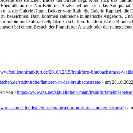
seite des östlichen Endes der Straße liegt. Aber auch das traditio
 Ebenfalls an der Nordseite der Straße befindet sich das Antiquaria
n u. a. die Galerie Hanna Bekker vom Rath, die Galerie Raphael, die 
dels zu bezeichnen. Dazu kommen zahlreiche kulinarische Angebote. Un
onomie und Fahrradstellplätze zu schaffen. Insofern ist die Braubachs
angsort bei einem Besuch der Frankfurter Altstadt oder der nahegeleg
www.feuilletonfrankfurt.de/2018/12/15/frankfurts-braubachstrasse-weltla
tnischen.de/stadtnische/flanieren-in-der-braubachstrasse/
< am 28.10.2022
fen von >
https://www.faz.net/aktuell/rhein-main/frankfurt/mehr-lebensq
ww.museumsufer.de/de/museen/museum-mmk-fuer-moderne-kunst/
< am