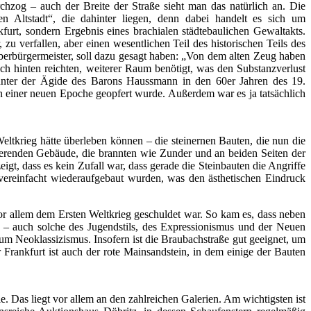
rchzog – auch der Breite der Straße sieht man das natürlich an. Die
 Altstadt“, die dahinter liegen, denn dabei handelt es sich um
urt, sondern Ergebnis eines brachialen städtebaulichen Gewaltakts.
 verfallen, aber einen wesentlichen Teil des historischen Teils des
berbürgermeister, soll dazu gesagt haben: „Von dem alten Zeug haben
ach hinten reichten, weiterer Raum benötigt, was den Substanzverlust
 unter der Ägide des Barons Haussmann in den 60er Jahren des 19.
n einer neuen Epoche geopfert wurde. Außerdem war es ja tatsächlich
eltkrieg hätte überleben können – die steinernen Bauten, die nun die
rierenden Gebäude, die brannten wie Zunder und an beiden Seiten der
gt, dass es kein Zufall war, dass gerade die Steinbauten die Angriffe
 vereinfacht wiederaufgebaut wurden, was den ästhetischen Eindruck
or allem dem Ersten Weltkrieg geschuldet war. So kam es, dass neben
 – auch solche des Jugendstils, des Expressionismus und der Neuen
 zum Neoklassizismus. Insofern ist die Braubachstraße gut geeignet, um
 Frankfurt ist auch der rote Mainsandstein, in dem einige der Bauten
e. Das liegt vor allem an den zahlreichen Galerien. Am wichtigsten ist