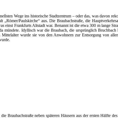
sten Wege ins historische Stadtzentrum – oder das, was davon rekonst
t „Römer/Paulskirche“ aus. Die Braubachstraße, die Hauptverkehrsach
was einst Frankfurts Altstadt war. Benannt ist die etwa 300 m lange St
a mündete. Idyllisch war die Braubach, die ursprünglich Bruchbach h
– im Mittelalter wurde sie von den Anwohnern zur Entsorgung von all
wurde.
e die Braubachstraße neben späteren Häusern aus der ersten Hälfte des