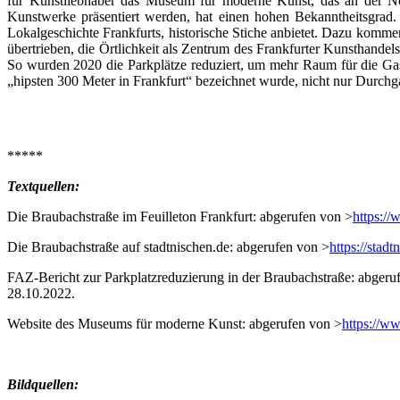
für Kunstliebhaber das Museum für moderne Kunst, das an der Nord
Kunstwerke präsentiert werden, hat einen hohen Bekanntheitsgrad.
Lokalgeschichte Frankfurts, historische Stiche anbietet. Dazu komme
übertrieben, die Örtlichkeit als Zentrum des Frankfurter Kunsthan
So wurden 2020 die Parkplätze reduziert, um mehr Raum für die Gastr
„hipsten 300 Meter in Frankfurt“ bezeichnet wurde, nicht nur Durchg
*****
Textquellen:
Die Braubachstraße im Feuilleton Frankfurt: abgerufen von >
https://
Die Braubachstraße auf stadtnischen.de: abgerufen von >
https://stad
FAZ-Bericht zur Parkplatzreduzierung in der Braubachstraße: abgeru
28.10.2022.
Website des Museums für moderne Kunst: abgerufen von >
https://w
Bildquellen: