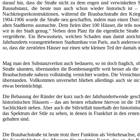
darauf hin, dass die Straße nicht zu dem engen und verwinkelten St
Bausubstanz, die heute nun auch schon wieder historisch ist –
Nachkriegsrekonstruktionen, während die Braubachstraße den Krieg 
1904-1906 wurde die Straße neu geschaffen, indem man einen Durchbr
alten Stadtkerns ausmachte. Dem fielen über 100 Häuser, die teils 
wir in der Stadt genug.“ Neben dem Platz für die eigentliche Straße
vergrößerte. Ein Bewusstsein, welchen Schaden man damit anricht
Jahrhunderts vorangetriebenen Stadtumbau von Paris, auch anderswo 
so, dass die zerstörten Häuser nur einen sehr kleinen Teil der damals
Mag man den Substanzverlust auch bedauern, so ist doch fraglich, ob
Straße säumten, überstanden die Bombenangriffe weit besser als die
Braubachstraße nahezu vollständig vernichtet wurden. Die Vernichtung
überstanden. Vollkommen unversehrt blieben allerdings auch sie ni
etwas beeinträchtigt.
Die Bebauung der Ränder der kurz nach der Jahrhundertwende geschaf
historistischen Häusern – das am besten erhaltene hiervon ist di
Sachlichkeit stehen. Aber auch die Stilvielfalt innerhalb der histori
das Spektrum der Stile zu sehen, in denen in Frankfurt in den erste
gehalten sind.
Die Braubachstraße ist heute trotz ihrer Funktion als Verkehrsachse, 