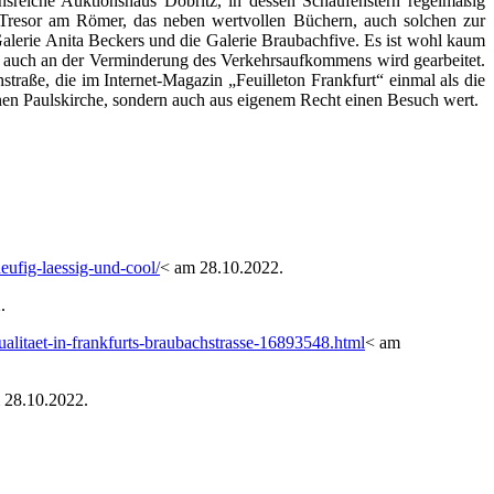
nsreiche Auktionshaus Döbritz, in dessen Schaufenstern regelmäßig
t Tresor am Römer, das neben wertvollen Büchern, auch solchen zur
Galerie Anita Beckers und die Galerie Braubachfive. Es ist wohl kaum
d auch an der Verminderung des Verkehrsaufkommens wird gearbeitet.
traße, die im Internet-Magazin „Feuilleton Frankfurt“ einmal als die
enen Paulskirche, sondern auch aus eigenem Recht einen Besuch wert.
eufig-laessig-und-cool/
< am 28.10.2022.
.
ualitaet-in-frankfurts-braubachstrasse-16893548.html
< am
 28.10.2022.