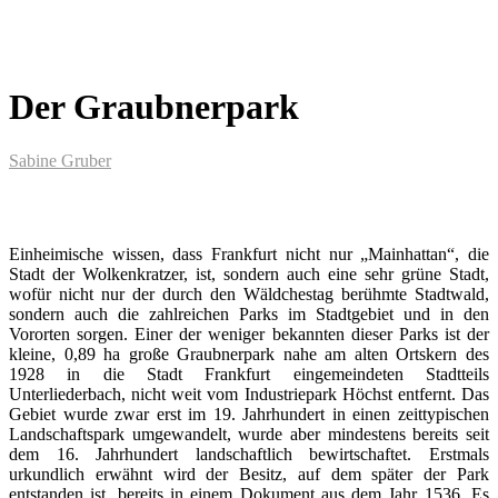
Der Graubnerpark
Sabine Gruber
Einheimische wissen, dass Frankfurt nicht nur „Mainhattan“, die
Stadt der Wolkenkratzer, ist, sondern auch eine sehr grüne Stadt,
wofür nicht nur der durch den Wäldchestag berühmte Stadtwald,
sondern auch die zahlreichen Parks im Stadtgebiet und in den
Vororten sorgen. Einer der weniger bekannten dieser Parks ist der
kleine, 0,89 ha große Graubnerpark nahe am alten Ortskern des
1928 in die Stadt Frankfurt eingemeindeten Stadtteils
Unterliederbach, nicht weit vom Industriepark Höchst entfernt. Das
Gebiet wurde zwar erst im 19. Jahrhundert in einen zeittypischen
Landschaftspark umgewandelt, wurde aber mindestens bereits seit
dem 16. Jahrhundert landschaftlich bewirtschaftet. Erstmals
urkundlich erwähnt wird der Besitz, auf dem später der Park
entstanden ist, bereits in einem Dokument aus dem Jahr 1536. Es