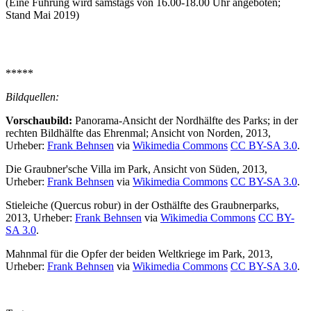
(Eine Führung wird samstags von 16.00-18.00 Uhr angeboten;
Stand Mai 2019)
*****
Bildquellen:
Vorschaubild:
Panorama-Ansicht der Nordhälfte des Parks; in der
rechten Bildhälfte das Ehrenmal; Ansicht von Norden, 2013,
Urheber:
Frank Behnsen
via
Wikimedia Commons
CC BY-SA 3.0
.
Die Graubner'sche Villa im Park, Ansicht von Süden, 2013,
Urheber:
Frank Behnsen
via
Wikimedia Commons
CC BY-SA 3.0
.
Stieleiche (Quercus robur) in der Osthälfte des Graubnerparks,
2013, Urheber:
Frank Behnsen
via
Wikimedia Commons
CC BY-
SA 3.0
.
Mahnmal für die Opfer der beiden Weltkriege im Park, 2013,
Urheber:
Frank Behnsen
via
Wikimedia Commons
CC BY-SA 3.0
.