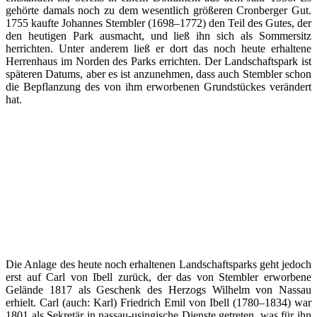
gehörte damals noch zu dem wesentlich größeren Cronberger Gut.
1755 kaufte Johannes Stembler (1698–1772) den Teil des Gutes, der
den heutigen Park ausmacht, und ließ ihn sich als Sommersitz
herrichten. Unter anderem ließ er dort das noch heute erhaltene
Herrenhaus im Norden des Parks errichten. Der Landschaftspark ist
späteren Datums, aber es ist anzunehmen, dass auch Stembler schon
die Bepflanzung des von ihm erworbenen Grundstückes verändert
hat.
Die Anlage des heute noch erhaltenen Landschaftsparks geht jedoch
erst auf Carl von Ibell zurück, der das von Stembler erworbene
Gelände 1817 als Geschenk des Herzogs Wilhelm von Nassau
erhielt. Carl (auch: Karl) Friedrich Emil von Ibell (1780–1834) war
1801 als Sekretär in nassau-usingische Dienste getreten, was für ihn