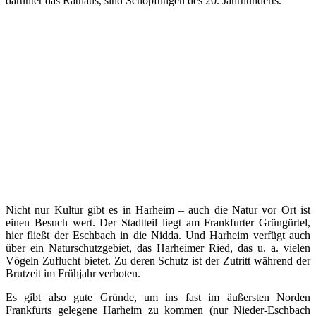
darunter das Rathaus, sind Schöpfungen des 20. Jahrhunderts.
Nicht nur Kultur gibt es in Harheim – auch die Natur vor Ort ist
einen Besuch wert. Der Stadtteil liegt am Frankfurter Grüngürtel,
hier fließt der Eschbach in die Nidda. Und Harheim verfügt auch
über ein Naturschutzgebiet, das Harheimer Ried, das u. a. vielen
Vögeln Zuflucht bietet. Zu deren Schutz ist der Zutritt während der
Brutzeit im Frühjahr verboten.
Es gibt also gute Gründe, um ins fast im äußersten Norden
Frankfurts gelegene Harheim zu kommen (nur Nieder-Eschbach