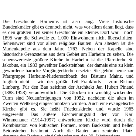
Die Geschichte Harheims ist also lang. Viele historische
Baudenkmäler gibt es dennoch nicht, was vor allem daran liegt, dass
es den größten Teil seiner Geschichte ein kleines Dorf war – noch
1895 war die Schwelle zu 1.000 Einwohnern nicht überschritten.
Sehenswert sind vor allem religiöse Bauten. Am ältesten ist die
Marienkapelle aus dem Jahre 1763. Neben der Kapelle sind
historische Grenzsteine aus dem Gebiet um Harheim zu sehen. Die
sehenswerteste größere Kirche in Harheim ist die Pfarrkirche St.
Jakobus, ein 1933 geweihter Backsteinbau, der damals eine zu klein
gewordene barocke Vorgängerkirche ersetzte. Sie gehört heute zur
Pfarrgruppe Harheim-Niedereschbach des Bistums Mainz, und
folglich nicht – wie der größte Teil Frankfurts – zum Bistum
Limburg. Für den Bau zeichnet der Architekt Jan Hubert Pinand
(1888-1958) verantwortlich. Die Glocken im wuchtig wirkenden
Turm sind Neuanfertigungen von 1952, nachdem die alten im
Zweiten Weltkrieg eingeschmolzen wurden. Auch eine evangelische
Kirche gibt es. Sie heißt Friedenskirche und wurde 1965
eingeweiht. Das äußere Erscheinungsbild der von Karl
Wimmenauer (1914-1997) entworfenen Kirche wird durch die
Kombination von kubischen Formen, rotem Backstein und hellen
Betonstreben bestimmt. Auch die Bauten am zentralen Platz,