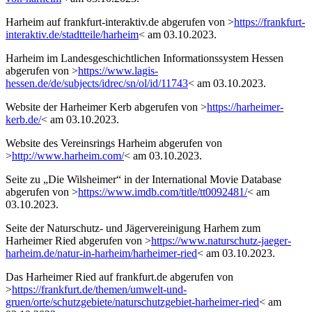
Harheim auf frankfurt-interaktiv.de abgerufen von >
https://frankfurt-
interaktiv.de/stadtteile/harheim
< am 03.10.2023.
Harheim im Landesgeschichtlichen Informationssystem Hessen
abgerufen von >
https://www.lagis-
hessen.de/de/subjects/idrec/sn/ol/id/11743
< am 03.10.2023.
Website der Harheimer Kerb abgerufen von >
https://harheimer-
kerb.de/
< am 03.10.2023.
Website des Vereinsrings Harheim abgerufen von
>
http://www.harheim.com/
< am 03.10.2023.
Seite zu „Die Wilsheimer“ in der International Movie Database
abgerufen von >
https://www.imdb.com/title/tt0092481/
< am
03.10.2023.
Seite der Naturschutz- und Jägervereinigung Harhem zum
Harheimer Ried abgerufen von >
https://www.naturschutz-jaeger-
harheim.de/natur-in-harheim/harheimer-ried
< am 03.10.2023.
Das Harheimer Ried auf frankfurt.de abgerufen von
>
https://frankfurt.de/themen/umwelt-und-
gruen/orte/schutzgebiete/naturschutzgebiet-harheimer-ried
< am