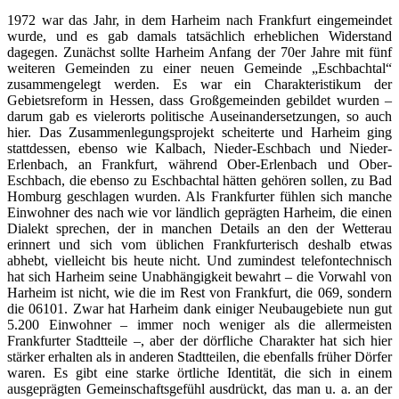
1972 war das Jahr, in dem Harheim nach Frankfurt eingemeindet
wurde, und es gab damals tatsächlich erheblichen Widerstand
dagegen. Zunächst sollte Harheim Anfang der 70er Jahre mit fünf
weiteren Gemeinden zu einer neuen Gemeinde „Eschbachtal“
zusammengelegt werden. Es war ein Charakteristikum der
Gebietsreform in Hessen, dass Großgemeinden gebildet wurden –
darum gab es vielerorts politische Auseinandersetzungen, so auch
hier. Das Zusammenlegungsprojekt scheiterte und Harheim ging
stattdessen, ebenso wie Kalbach, Nieder-Eschbach und Nieder-
Erlenbach, an Frankfurt, während Ober-Erlenbach und Ober-
Eschbach, die ebenso zu Eschbachtal hätten gehören sollen, zu Bad
Homburg geschlagen wurden. Als Frankfurter fühlen sich manche
Einwohner des nach wie vor ländlich geprägten Harheim, die einen
Dialekt sprechen, der in manchen Details an den der Wetterau
erinnert und sich vom üblichen Frankfurterisch deshalb etwas
abhebt, vielleicht bis heute nicht. Und zumindest telefontechnisch
hat sich Harheim seine Unabhängigkeit bewahrt – die Vorwahl von
Harheim ist nicht, wie die im Rest von Frankfurt, die 069, sondern
die 06101. Zwar hat Harheim dank einiger Neubaugebiete nun gut
5.200 Einwohner – immer noch weniger als die allermeisten
Frankfurter Stadtteile –, aber der dörfliche Charakter hat sich hier
stärker erhalten als in anderen Stadtteilen, die ebenfalls früher Dörfer
waren. Es gibt eine starke örtliche Identität, die sich in einem
ausgeprägten Gemeinschaftsgefühl ausdrückt, das man u. a. an der