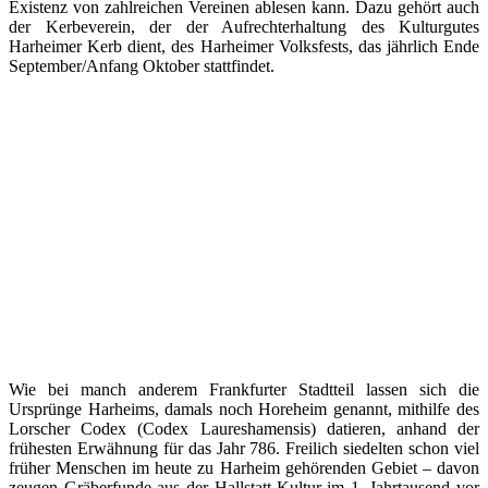
Existenz von zahlreichen Vereinen ablesen kann. Dazu gehört auch
der Kerbeverein, der der Aufrechterhaltung des Kulturgutes
Harheimer Kerb dient, des Harheimer Volksfests, das jährlich Ende
September/Anfang Oktober stattfindet.
Wie bei manch anderem Frankfurter Stadtteil lassen sich die
Ursprünge Harheims, damals noch Horeheim genannt, mithilfe des
Lorscher Codex (Codex Laureshamensis) datieren, anhand der
frühesten Erwähnung für das Jahr 786. Freilich siedelten schon viel
früher Menschen im heute zu Harheim gehörenden Gebiet – davon
zeugen Gräberfunde aus der Hallstatt-Kultur im 1. Jahrtausend vor