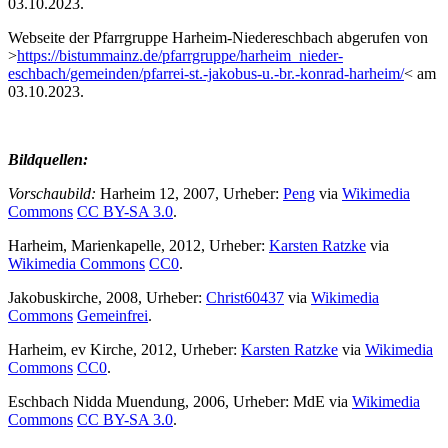
03.10.2023.
Webseite der Pfarrgruppe Harheim-Niedereschbach abgerufen von
>
https://bistummainz.de/pfarrgruppe/harheim_nieder-
eschbach/gemeinden/pfarrei-st.-jakobus-u.-br.-konrad-harheim/
< am
03.10.2023.
Bildquellen:
Vorschaubild:
Harheim 12, 2007, Urheber:
Peng
via
Wikimedia
Commons
CC BY-SA 3.0
.
Harheim, Marienkapelle, 2012, Urheber:
Karsten Ratzke
via
Wikimedia Commons
CC0
.
Jakobuskirche, 2008, Urheber:
Christ60437
via
Wikimedia
Commons
Gemeinfrei
.
Harheim, ev Kirche, 2012, Urheber:
Karsten Ratzke
via
Wikimedia
Commons
CC0
.
Eschbach Nidda Muendung, 2006, Urheber: MdE via
Wikimedia
Commons
CC BY-SA 3.0
.