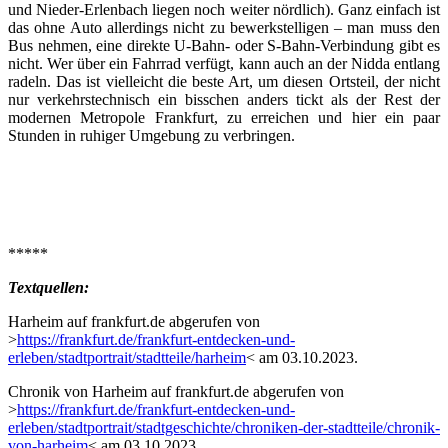
und Nieder-Erlenbach liegen noch weiter nördlich). Ganz einfach ist
das ohne Auto allerdings nicht zu bewerkstelligen – man muss den
Bus nehmen, eine direkte U-Bahn- oder S-Bahn-Verbindung gibt es
nicht. Wer über ein Fahrrad verfügt, kann auch an der Nidda entlang
radeln. Das ist vielleicht die beste Art, um diesen Ortsteil, der nicht
nur verkehrstechnisch ein bisschen anders tickt als der Rest der
modernen Metropole Frankfurt, zu erreichen und hier ein paar
Stunden in ruhiger Umgebung zu verbringen.
*****
Textquellen:
Harheim auf frankfurt.de abgerufen von
>
https://frankfurt.de/frankfurt-entdecken-und-
erleben/stadtportrait/stadtteile/harheim
< am 03.10.2023.
Chronik von Harheim auf frankfurt.de abgerufen von
>
https://frankfurt.de/frankfurt-entdecken-und-
erleben/stadtportrait/stadtgeschichte/chroniken-der-stadtteile/chronik-
von-harheim
< am 03.10.2023.