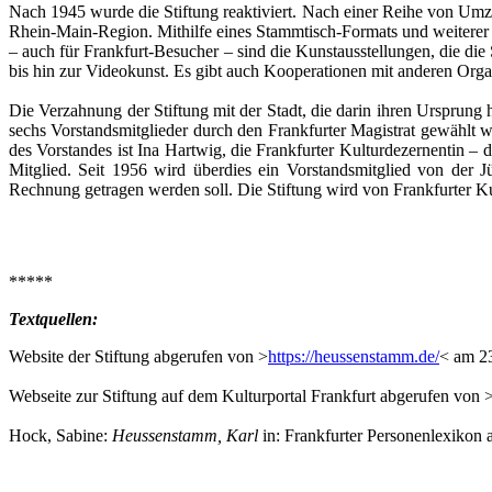
Nach 1945 wurde die Stiftung reaktiviert. Nach einer Reihe von Umzüg
Rhein-Main-Region. Mithilfe eines Stammtisch-Formats und weiterer 
– auch für Frankfurt-Besucher – sind die Kunstausstellungen, die die
bis hin zur Videokunst. Es gibt auch Kooperationen mit anderen Organi
Die Verzahnung der Stiftung mit der Stadt, die darin ihren Ursprung h
sechs Vorstandsmitglieder durch den Frankfurter Magistrat gewählt 
des Vorstandes ist Ina Hartwig, die Frankfurter Kulturdezernentin – 
Mitglied. Seit 1956 wird überdies ein Vorstandsmitglied von der 
Rechnung getragen werden soll. Die Stiftung wird von Frankfurter Kul
*****
Textquellen:
Website der Stiftung abgerufen von >
https://heussenstamm.de/
< am 2
Webseite zur Stiftung auf dem Kulturportal Frankfurt abgerufen von 
Hock, Sabine:
Heussenstamm, Karl
in: Frankfurter Personenlexikon 