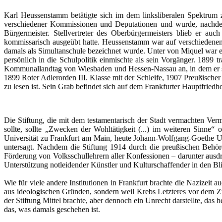
Karl Heussenstamm betätigte sich im dem linksliberalen Spektrum
verschiedener Kommissionen und Deputationen und wurde, nachdem
Bürgermeister. Stellvertreter des Oberbürgermeisters blieb er au
kommissarisch ausgeübt hatte. Heussenstamm war auf verschiedenen Po
damals als Simultanschule bezeichnet wurde. Unter von Miquel war er
persönlich in die Schulpolitik einmischte als sein Vorgänger. 1899
Kommunallandtag von Wiesbaden und Hessen-Nassau an, in dem er sei
1899 Roter Adlerorden III. Klasse mit der Schleife, 1907 Preußischer
zu lesen ist. Sein Grab befindet sich auf dem Frankfurter Hauptfriedho
Die Stiftung, die mit dem testamentarisch der Stadt vermachten V
sollte, sollte „Zwecken der Wohltätigkeit (...) im weiteren Sinne
Universität zu Frankfurt am Main, heute Johann-Wolfgang-Goethe Uni
untersagt. Nachdem die Stiftung 1914 durch die preußischen Behör
Förderung von Volksschullehrern aller Konfessionen – darunter ausdr
Unterstützung notleidender Künstler und Kulturschaffender in den Bl
Wie für viele andere Institutionen in Frankfurt brachte die Nazizei
aus ideologischen Gründen, sondern weil Krebs Letzteres vor dem Zu
der Stiftung Mittel brachte, aber dennoch ein Unrecht darstellte, das 
das, was damals geschehen ist.