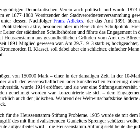
 zugehörigen Demokratischen Verein auch politisch und wurde 1873 i
 er 1877-1880 Vorsitzender der Stadtverordnetenversammlung gewes
ch unter dessen Nachfolger
Franz Adickes
, der das Amt 1891 übern
litikfeldern aktiv, besonders aber im Bereich der Schulpolitik. Hier 
 Leiter der städtischen Schulbehörden und führte das Engagement in di
 trat Heussenstamm aus gesundheitlichen Gründen vom Amt des Bürgerm
t 1891 Mitglied gewesen war. Am 29.7.1913 starb er, hochgeachtet, w
 Kronenorden II. Klasse), soll dabei aber ein schlichter, einfacher Man
f.
ermögen von 150000 Mark – einer in der damaligen Zeit, in der 10-Ma
“ oder auch der wissenschaftlichen oder künstlerischen Förderung di
versität, wurde 1914 eröffnet, und sie war eine Stiftungsuniversität
den genehmigt worden war, konzentrierte sie sich – dem Engagement d
ücklich auch der jüdischen. Während der Weltwirtschaftskrise änderte
ick.
t auch für die Heussenstamm-Stiftung Probleme. 1935 wurde sie mit dem 
griff des mit ihm rivalisierenden Gauleiters Sprenger schützen wollt
heute aufgearbeitet wird – die Heussenstamm-Stiftung sieht heute die jü