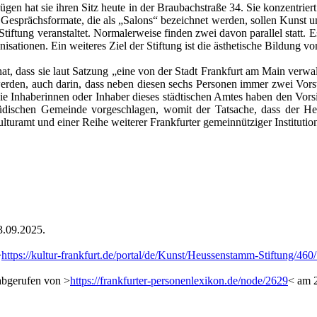
en hat sie ihren Sitz heute in der Braubachstraße 34. Sie konzentriert
Gesprächsformate, die als „Salons“ bezeichnet werden, sollen Kunst u
 Stiftung veranstaltet. Normalerweise finden zwei davon parallel statt.
sationen. Ein weiteres Ziel der Stiftung ist die ästhetische Bildung v
at, dass sie laut Satzung „eine von der Stadt Frankfurt am Main verwalte
werden, auch darin, dass neben diesen sechs Personen immer zwei Vorst
die Inhaberinnen oder Inhaber dieses städtischen Amtes haben den Vorsi
Jüdischen Gemeinde vorgeschlagen, womit der Tatsache, dass der He
turamt und einer Reihe weiterer Frankfurter gemeinnütziger Institution
3.09.2025.
>
https://kultur-frankfurt.de/portal/de/Kunst/Heussenstamm-Stiftung/46
abgerufen von >
https://frankfurter-personenlexikon.de/node/2629
< am 