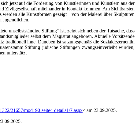
 sich jetzt auf die Förderung von Künstlerinnen und Künstlern aus der
nd Zivilgesellschaft miteinander in Kontakt kommen. Am Sichtbarsten
 Es werden alle Kunstformen gezeigt – von der Malerei über Skulpturen
on Jugendlichen.
te unselbstständige Stiftung“ ist, zeigt sich neben der Tatsache, dass
andsmitglieder selbst dem Magistrat angehören. Aktuelle Vorsitzende
tz traditionell inne. Daneben ist satzungsgemäß die Sozialdezernentin
ussenstamm-Stiftung jüdische Stiftungen zwangseinverleibt wurden,
en unterstützt
0/1322/21657/mod190-seite4-details1/7.aspx
< am 23.09.2025.
23.09.2025.