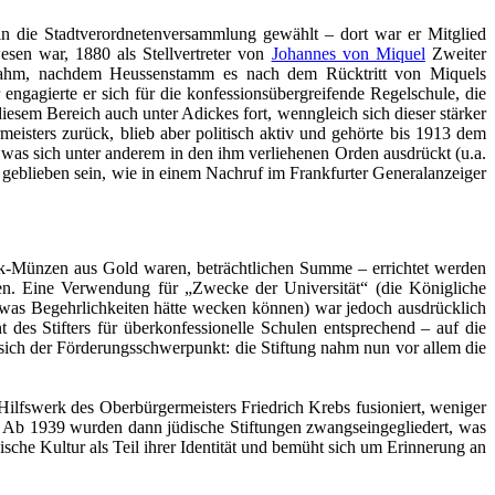
n die Stadtverordnetenversammlung gewählt – dort war er Mitglied
en war, 1880 als Stellvertreter von
Johannes von Miquel
Zweiter
ahm, nachdem Heussenstamm es nach dem Rücktritt von Miquels
engagierte er sich für die konfessionsübergreifende Regelschule, die
esem Bereich auch unter Adickes fort, wenngleich sich dieser stärker
eisters zurück, blieb aber politisch aktiv und gehörte bis 1913 dem
as sich unter anderem in den ihm verliehenen Orden ausdrückt (u.a.
n geblieben sein, wie in einem Nachruf im Frankfurter Generalanzeiger
rk-Münzen aus Gold waren, beträchtlichen Summe – errichtet werden
enen. Eine Verwendung für „Zwecke der Universität“ (die Königliche
, was Begehrlichkeiten hätte wecken können) war jedoch ausdrücklich
es Stifters für überkonfessionelle Schulen entsprechend – auf die
 sich der Förderungsschwerpunkt: die Stiftung nahm nun vor allem die
Hilfswerk des Oberbürgermeisters Friedrich Krebs fusioniert, weniger
e. Ab 1939 wurden dann jüdische Stiftungen zwangseingegliedert, was
dische Kultur als Teil ihrer Identität und bemüht sich um Erinnerung an