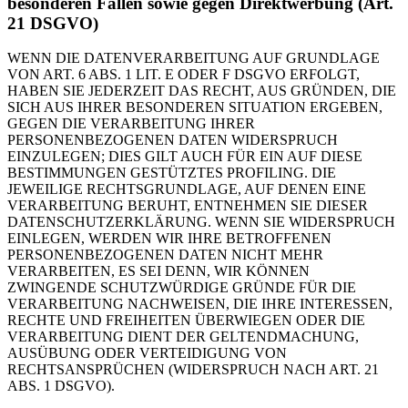
besonderen Fällen sowie gegen Direktwerbung (Art.
21 DSGVO)
WENN DIE DATENVERARBEITUNG AUF GRUNDLAGE
VON ART. 6 ABS. 1 LIT. E ODER F DSGVO ERFOLGT,
HABEN SIE JEDERZEIT DAS RECHT, AUS GRÜNDEN, DIE
SICH AUS IHRER BESONDEREN SITUATION ERGEBEN,
GEGEN DIE VERARBEITUNG IHRER
PERSONENBEZOGENEN DATEN WIDERSPRUCH
EINZULEGEN; DIES GILT AUCH FÜR EIN AUF DIESE
BESTIMMUNGEN GESTÜTZTES PROFILING. DIE
JEWEILIGE RECHTSGRUNDLAGE, AUF DENEN EINE
VERARBEITUNG BERUHT, ENTNEHMEN SIE DIESER
DATENSCHUTZERKLÄRUNG. WENN SIE WIDERSPRUCH
EINLEGEN, WERDEN WIR IHRE BETROFFENEN
PERSONENBEZOGENEN DATEN NICHT MEHR
VERARBEITEN, ES SEI DENN, WIR KÖNNEN
ZWINGENDE SCHUTZWÜRDIGE GRÜNDE FÜR DIE
VERARBEITUNG NACHWEISEN, DIE IHRE INTERESSEN,
RECHTE UND FREIHEITEN ÜBERWIEGEN ODER DIE
VERARBEITUNG DIENT DER GELTENDMACHUNG,
AUSÜBUNG ODER VERTEIDIGUNG VON
RECHTSANSPRÜCHEN (WIDERSPRUCH NACH ART. 21
ABS. 1 DSGVO).