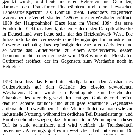
genutzt wurde, und heute mehreren Behörden und Gerichten,
darunter den Frankfurter Finanzämtern und dem Hessischen
Landesarbeitsgericht, als Domizil dient. Besonders folgenreich
waren aber die Verkehrsbauten: 1886 wurde der Westhafen eröffnet,
1888 der Hauptbahnhof. Dazu kam im Viertel 1894 das erste
Frankfurter Elektrizitätswerk, das eines der ersten Dampfkraftwerke
in Deutschland war; heute steht hier das Heizkraftwerk West. Die
Infrastrukturbauten verbesserten die Bedingungen für Industrie und
Gewerbe nachhaltig. Das begünstigte den Zuzug von Arbeitern und
so wurde das Gutleutviertel zu einem Arbeiterviertel, dessen
Leumund nicht immer der beste war. 1968 wurde der Flusshafen
Gutleuthof eröffnet, der im Gegensatz zum Westhafen noch in
Betrieb ist.
1993 beschloss das Frankfurter Stadtparlament den Ausbau des
Gutleutviertels auf dem Gelände des obsolet gewordenen
Westhafens. Damit wurde ein Kontrapunkt zum bestehenden
Charakter des Viertels gesetzt. Im heutigen Gutleutviertel treffen
dadurch scharfe bauliche und auch gesellschaftliche Gegensätze
aufeinander. Im westlichen Teil des Viertels findet man nach wie vor
industrielle Nutzung, während im östlichen Teil Dienstleistungs- und
Bürobetriebe überwiegen, dazu kommen teure Wohnungen – dieser
Teil ist stark gentrifiziert und wird vielfach als Trendstadtteil
bezeichnet. Allerdings gibt es im westlichen Teil mit dem im 19.