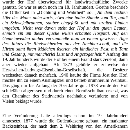
wurde der Hof überwiegend für landwirtschaftliche Zwecke
genutzt. So war es auch noch im 18. Jahrhundert. Goethe beschrieb
die Örtlichkeit in „Dichtung und Wahrheit“ so:
„An dem rechten
Ufer des Mains unterwärts, etwa eine halbe Stunde vom Tor, quillt
ein Schwefelbrunnen, sauber eingefaßt und mit uralten Linden
umgeben. Nicht weit davon steht der Hof zu den guten Leuten,
ehmals ein um dieser Quelle willen erbautes Hospital. Auf den
Gemeinweiden umher versammelte man zu einem gewissen Tage
des Jahres die Rindviehherden aus der Nachbarschaft, und die
Hirten samt ihren Mädchen feierten ein ländliches Fest, mit Tanz
und Gesang, mit mancherlei Lust und Angezogenheit.“
Anfang des
19. Jahrhunderts wurde der Hof bei einem Brand stark zerstört, dann
aber wieder aufgebaut. Ab 1873 gehörte er zeitweise der
Hessischen-Ludwigs-Eisenbahn-Gesellschaft, die Besitzer
wechselten danach mehrfach. 1940 kaufte die Firma Jöst den Hof,
machte ihn zu einem Ausflugsziel und betrieb drumherum Weinbau.
Das ging nur bis Anfang der 70er Jahre gut. 1978 wurde der Hof
schließlich abgerissen und durch einen Berufsschulbau ersetzt, was
den Charakter des Stadtviertels nachhaltig veränderte und von
Vielen beklagt wurde.
Eine Veränderung hatte allerdings schon im 19. Jahrhundert
eingesetzt. 1877 wurde die Gutleutkaserne gebaut, ein markanter
Backsteinbau, der nach dem 2. Weltkrieg von den Amerikanern