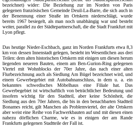
bezeichnet) wider: Die Beziehung zur im Norden von Paris
gelegenen französischen Gemeinde Deuil-La-Barre, die sich auch in
der Benennung einer Straße im Ortskern niederschlägt, wurde
bereits 1967 besiegelt, als man noch unabhängig war und besteht
weiter, parallel zu der Städtepartnerschaft, die die Stadt Frankfurt mit
Lyon pflegt.
Das heutige Nieder-Eschbach, ganz im Norden Frankfurts etwa 8,3
km von dessen Innenstadt gelegen, besteht im Wesentlichen aus drei
Teilen: dem alten historischen Ortskern mit einigen um diesen herum
liegenden neueren Bauten, einem am Ben-Gurion-Ring gelegenen
Viertel mit Wohnblocks der 70er Jahre, das nach einer alten
Flurbezeichnung auch als Siedlung Am Bügel bezeichnet wird, und
einem Gewerbegebiet mit Autobahnanschluss, in dem u. a. ein
bekanntes schwedisches Möbelhaus eine Filiale hat. Das
Gewerbegebiet ist wirtschaftlich von beträchtlicher Bedeutung und
insofern wichtig für den Stadtteil, aber keine Schönheit, die
Siedlung aus den 70er Jahren, die bis in den benachbarten Stadtteil
Bonames reicht, gilt Manchen als Problemviertel, der alte Ortskern
aber weist eine Reihe von Fachwerkbauten auf und mit diesen einen
nahezu dörflichen Charme, wie es in einigen der am Rande
Frankfurts gelegenen Stadtteile der Fall ist.