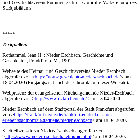
und Geschichtsverein kümmert sich u. a. um die Vorbereitung des
Stadtjubiläums.
*****
Textquellen:
Rothammel,
Jean H. : Nieder-Eschbach. Geschichte und
Geschichten, Frankfurt a. M., 1991.
Webseite des Heimat- und Geschichtsvereins Nieder-Eschbach
abgerufen von >
https://www.geschichte-nieder-eschbach.de/
< am
18.04.2020 (Eingangszitat nach der Chronik auf dieser Website).
Webpräsenz der evangelischen Kirchengemeinde Nieder-Eschbach
abgerufen von >
http://www.evkirchene.de/
< am 18.04.2020.
Nieder-Eschbach auf dem Stadtportal der Stadt Frankfurt abgerufen
von >
https://frankfurt.de/de-de/frankfurt-entdecken-und-
erleben/stadtportrait/stadtteile/nieder-eschbach
< am 18.04.2020.
Stadtteilwebsite zu Nieder-Eschbach abgerufen von
>
https://www.nieder-eschbach.net/home.html
< am 18.04.2020.