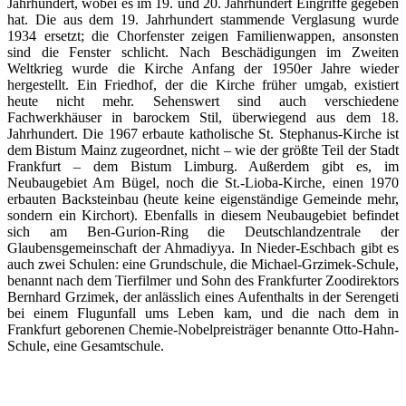
Jahrhundert, wobei es im 19. und 20. Jahrhundert Eingriffe gegeben
hat. Die aus dem 19. Jahrhundert stammende Verglasung wurde
1934 ersetzt; die Chorfenster zeigen Familienwappen, ansonsten
sind die Fenster schlicht. Nach Beschädigungen im Zweiten
Weltkrieg wurde die Kirche Anfang der 1950er Jahre wieder
hergestellt. Ein Friedhof, der die Kirche früher umgab, existiert
heute nicht mehr. Sehenswert sind auch verschiedene
Fachwerkhäuser in barockem Stil, überwiegend aus dem 18.
Jahrhundert. Die 1967 erbaute katholische St. Stephanus-Kirche ist
dem Bistum Mainz zugeordnet, nicht – wie der größte Teil der Stadt
Frankfurt – dem Bistum Limburg. Außerdem gibt es, im
Neubaugebiet Am Bügel, noch die St.-Lioba-Kirche, einen 1970
erbauten Backsteinbau (heute keine eigenständige Gemeinde mehr,
sondern ein Kirchort). Ebenfalls in diesem Neubaugebiet befindet
sich am Ben-Gurion-Ring die Deutschlandzentrale der
Glaubensgemeinschaft der Ahmadiyya. In Nieder-Eschbach gibt es
auch zwei Schulen: eine Grundschule, die Michael-Grzimek-Schule,
benannt nach dem Tierfilmer und Sohn des Frankfurter Zoodirektors
Bernhard Grzimek, der anlässlich eines Aufenthalts in der Serengeti
bei einem Flugunfall ums Leben kam, und die nach dem in
Frankfurt geborenen Chemie-Nobelpreisträger benannte Otto-Hahn-
Schule, eine Gesamtschule.