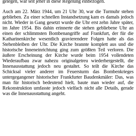
gelegen, war seit jeher in diese Regelung einbezogen.
Auch am 22. März 1944, um 21 Uhr 30, war die Turmuhr stehen
geblieben. Zu einer schnellen Instandsetzung kam es damals jedoch
nicht. Wieder in Gang gesetzt wurde die Uhr erst zehn Jahre später,
im Jahre 1954. Bis dahin erinnerte die stehen gebliebene Uhr an
einen der schlimmsten Bombenangriffe auf Frankfurt, der für die
Katharinenkirche wesentlich gravierendere Folgen hatte als das
Stehenbleiben der Uhr. Die Kirche brannte komplett aus und die
historische Inneneinrichtung ging zum größten Teil verloren. Die
äußere Erscheinung der Kirche wurde beim 1954 vollendeten
Wiederaufbau zwar nahezu originalgetreu wiederhergestellt, die
Innenausstattung jedoch neu gestaltet. So teilt die Kirche das
Schicksal vieler anderer im Feuersturm das Bombenkrieges
untergegangener historischer Frankfurter Baudenkmäler: Das, was
man für historisch bedeutend hielt, baute man wieder auf, die
Rekonstruktion umfasste jedoch vielfach nicht alle Details, gerade
was die Innenausstattung angeht.