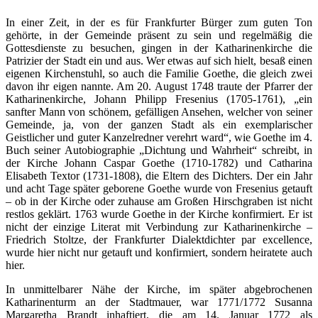
In einer Zeit, in der es für Frankfurter Bürger zum guten Ton
gehörte, in der Gemeinde präsent zu sein und regelmäßig die
Gottesdienste zu besuchen, gingen in der Katharinenkirche die
Patrizier der Stadt ein und aus. Wer etwas auf sich hielt, besaß einen
eigenen Kirchenstuhl, so auch die Familie Goethe, die gleich zwei
davon ihr eigen nannte. Am 20. August 1748 traute der Pfarrer der
Katharinenkirche, Johann Philipp Fresenius (1705-1761), „ein
sanfter Mann von schönem, gefälligen Ansehen, welcher von seiner
Gemeinde, ja, von der ganzen Stadt als ein exemplarischer
Geistlicher und guter Kanzelredner verehrt ward“, wie Goethe im 4.
Buch seiner Autobiographie „Dichtung und Wahrheit“ schreibt, in
der Kirche Johann Caspar Goethe (1710-1782) und Catharina
Elisabeth Textor (1731-1808), die Eltern des Dichters. Der ein Jahr
und acht Tage später geborene Goethe wurde von Fresenius getauft
– ob in der Kirche oder zuhause am Großen Hirschgraben ist nicht
restlos geklärt. 1763 wurde Goethe in der Kirche konfirmiert. Er ist
nicht der einzige Literat mit Verbindung zur Katharinenkirche –
Friedrich Stoltze, der Frankfurter Dialektdichter par excellence,
wurde hier nicht nur getauft und konfirmiert, sondern heiratete auch
hier.
In unmittelbarer Nähe der Kirche, im später abgebrochenen
Katharinenturm an der Stadtmauer, war 1771/1772 Susanna
Margaretha Brandt inhaftiert, die am 14. Januar 1772 als