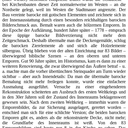
bei Kirchenbauten dieser Zeit normalerweise im Westen – an die
Nordseite gelegt, weil im Westen die Stadtmauer angrenzte. Der
Bau vereinte barocke mit gotischen Elementen und zeichnete sich in
der Innenausstattung durch einen besonders reichhaltigen barocken
Bilderschmuck aus. Bemalt waren auch die hölzernen Emporen. In
der Epoche der Aufklärung, hundert Jahre später – 1778 – entsprach
diese üppige barocke Bildverzierung nicht mehr dem
Zeitgeschmack. Deshalb übermalte man die Deckengemälde, schlug
die barocken Zierelemente ab und strich alle Holzelemente
silbergrau. Übrig blieben von der alten Einrichtung nur 83 Bilder –
überwiegend biblische Szenen – an den oberen und unteren
Emporen. Gut 90 Jahre später, im Historismus, kam es dann zu einer
weiteren Renovierung, die zwar überwiegend das Äußere betraf – u.
a. machte man die vorher übertünchten Steinquader am Turm wieder
sichtbar – aber auch Innendetails: Da man die übermalte barocke
Bemalung nicht mehr freilegen konnte, wurde eine einfachere
Ausmalung ausgeführt. Versuche zu einer eingehenderen
Rekonstruktion scheiterten am Ausbruch des ersten Weltkriegs und
in den 30er Jahren soll der Zustand des Innenraums beklagenswert
gewesen sein. Nach dem zweiten Weltkrieg – immerhin waren die
Emporenbilder, da zur Sicherung ausgelagert, gerettet worden –
entschied man sich für eine schlichte Version; die beiden barocken
Emporen gibt es, anders als die rekonstruierte Decke, nicht mehr;
die Grundfarbe des Innenraums ist weiß. Von den 83
Emporenbildern sind heute nur 8 in der Kirche zu sehen. Das