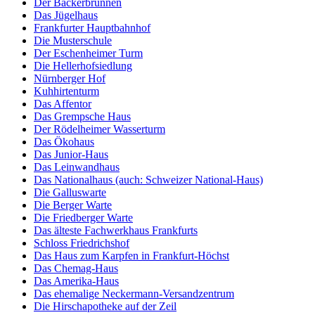
Der Bäckerbrunnen
Das Jügelhaus
Frankfurter Hauptbahnhof
Die Musterschule
Der Eschenheimer Turm
Die Hellerhofsiedlung
Nürnberger Hof
Kuhhirtenturm
Das Affentor
Das Grempsche Haus
Der Rödelheimer Wasserturm
Das Ökohaus
Das Junior-Haus
Das Leinwandhaus
Das Nationalhaus (auch: Schweizer National-Haus)
Die Galluswarte
Die Berger Warte
Die Friedberger Warte
Das älteste Fachwerkhaus Frankfurts
Schloss Friedrichshof
Das Haus zum Karpfen in Frankfurt-Höchst
Das Chemag-Haus
Das Amerika-Haus
Das ehemalige Neckermann-Versandzentrum
Die Hirschapotheke auf der Zeil