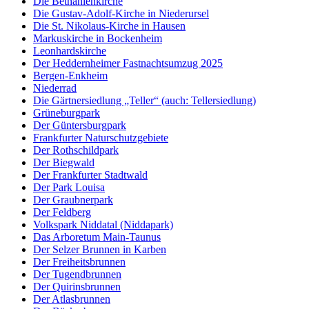
Die Bethanienkirche
Die Gustav-Adolf-Kirche in Niederursel
Die St. Nikolaus-Kirche in Hausen
Markuskirche in Bockenheim
Leonhardskirche
Der Heddernheimer Fastnachtsumzug 2025
Bergen-Enkheim
Niederrad
Die Gärtnersiedlung „Teller“ (auch: Tellersiedlung)
Grüneburgpark
Der Güntersburgpark
Frankfurter Naturschutzgebiete
Der Rothschildpark
Der Biegwald
Der Frankfurter Stadtwald
Der Park Louisa
Der Graubnerpark
Der Feldberg
Volkspark Niddatal (Niddapark)
Das Arboretum Main-Taunus
Der Selzer Brunnen in Karben
Der Freiheitsbrunnen
Der Tugendbrunnen
Der Quirinsbrunnen
Der Atlasbrunnen