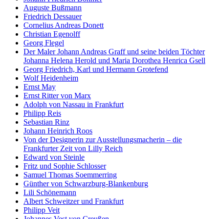
Auguste Bußmann
Friedrich Dessauer
Cornelius Andreas Donett
Christian Egenolff
Georg Flegel
Der Maler Johann Andreas Graff und seine beiden Töchter
Johanna Helena Herold und Maria Dorothea Henrica Gsell
Georg Friedrich, Karl und Hermann Grotefend
Wolf Heidenheim
Ernst May
Ernst Ritter von Marx
Adolph von Nassau in Frankfurt
Philipp Reis
Sebastian Rinz
Johann Heinrich Roos
Von der Designerin zur Ausstellungsmacherin – die
Frankfurter Zeit von Lilly Reich
Edward von Steinle
Fritz und Sophie Schlosser
Samuel Thomas Soemmerring
Günther von Schwarzburg-Blankenburg
Lili Schönemann
Albert Schweitzer und Frankfurt
Philipp Veit
Johannes Vest von Creußen