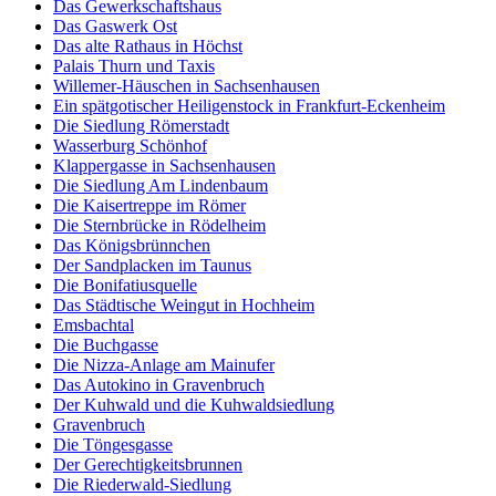
Das Gewerkschaftshaus
Das Gaswerk Ost
Das alte Rathaus in Höchst
Palais Thurn und Taxis
Willemer-Häuschen in Sachsenhausen
Ein spätgotischer Heiligenstock in Frankfurt-Eckenheim
Die Siedlung Römerstadt
Wasserburg Schönhof
Klappergasse in Sachsenhausen
Die Siedlung Am Lindenbaum
Die Kaisertreppe im Römer
Die Sternbrücke in Rödelheim
Das Königsbrünnchen
Der Sandplacken im Taunus
Die Bonifatiusquelle
Das Städtische Weingut in Hochheim
Emsbachtal
Die Buchgasse
Die Nizza-Anlage am Mainufer
Das Autokino in Gravenbruch
Der Kuhwald und die Kuhwaldsiedlung
Gravenbruch
Die Töngesgasse
Der Gerechtigkeitsbrunnen
Die Riederwald-Siedlung