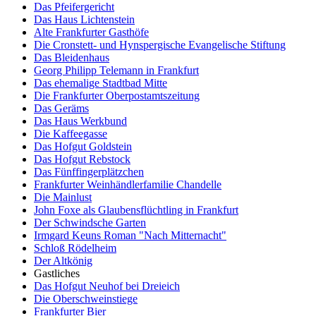
Das Pfeifergericht
Das Haus Lichtenstein
Alte Frankfurter Gasthöfe
Die Cronstett- und Hynspergische Evangelische Stiftung
Das Bleidenhaus
Georg Philipp Telemann in Frankfurt
Das ehemalige Stadtbad Mitte
Die Frankfurter Oberpostamtszeitung
Das Geräms
Das Haus Werkbund
Die Kaffeegasse
Das Hofgut Goldstein
Das Hofgut Rebstock
Das Fünffingerplätzchen
Frankfurter Weinhändlerfamilie Chandelle
Die Mainlust
John Foxe als Glaubensflüchtling in Frankfurt
Der Schwindsche Garten
Irmgard Keuns Roman "Nach Mitternacht"
Schloß Rödelheim
Der Altkönig
Gastliches
Das Hofgut Neuhof bei Dreieich
Die Oberschweinstiege
Frankfurter Bier