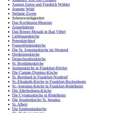
August Anton und Friedrich Wöhler
Jeanette Wohl
Stefanie Zweig
Sehenswürdigkeiten
Das Kochkunst-Museum
Zeppelinheim
Das Römer-Mosaik in Bad Vilbel
Liebfrauenkirche
Peterskirchhof
Frauenfriedenskirche
Die St. Antoniuskirche im Westend
Dreikönigskirche
Deutschordenskirche
St. Bonifatiuskirche
Justinuskirche in Frankfurt-Höchst
Die Cantate-Domino-Kirche
St. Bernhard in Frankfurt-Nordend
St.-Elisabeth-Kirche in Frankfurt-Bockenheim
St.-Antonius-Kirche in Frankfurt-Rödelheim
Die Allerheiligen-Kirche
Die Cyriakuskirche in Rödelheim
Die Jesuitenkirche St. Ignatius
St. Albert
Die Epiphaniaskirche